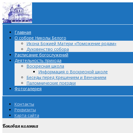
Главная
О соборе Николы Белого
Икона Божией Матери «Поможение родам»
Духовенство собора
Расписание богослужений
Деятельность прихода
Воскресная школа
Информация о Воскресной школе
Беседы перед Крещением и Венчанием
Паломнические поездки
Фотогалерея
Контакты
Реквизиты
Карта сайта
Боковая колонка