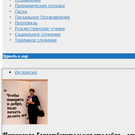
Паломнические поездки
Пасха
Пасхальное Поздравление
Проповедь
Рождественские чтения
Социальное служение
Тюремное служение
Церковь и мир
Интересно
Пущинская благотворительная столовая — лау