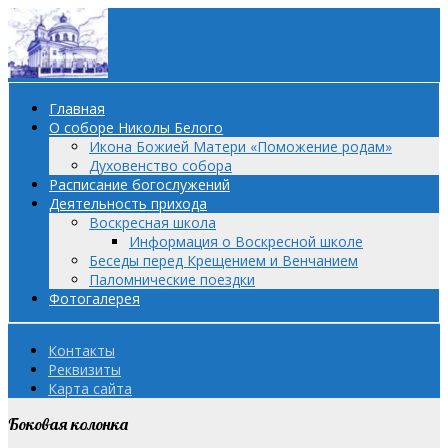
Главная
О соборе Николы Белого
Икона Божией Матери «Поможение родам»
Духовенство собора
Расписание богослужений
Деятельность прихода
Воскресная школа
Информация о Воскресной школе
Беседы перед Крещением и Венчанием
Паломнические поездки
Фотогалерея
Контакты
Реквизиты
Карта сайта
Боковая колонка