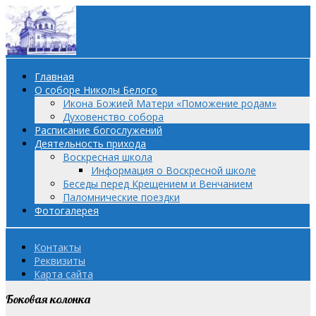
Главная
О соборе Николы Белого
Икона Божией Матери «Поможение родам»
Духовенство собора
Расписание богослужений
Деятельность прихода
Воскресная школа
Информация о Воскресной школе
Беседы перед Крещением и Венчанием
Паломнические поездки
Фотогалерея
Контакты
Реквизиты
Карта сайта
Боковая колонка