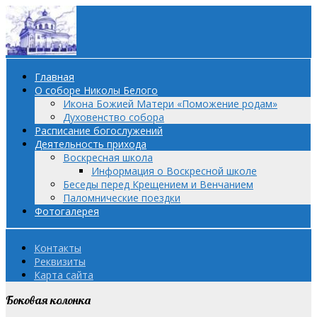
Главная
О соборе Николы Белого
Икона Божией Матери «Поможение родам»
Духовенство собора
Расписание богослужений
Деятельность прихода
Воскресная школа
Информация о Воскресной школе
Беседы перед Крещением и Венчанием
Паломнические поездки
Фотогалерея
Контакты
Реквизиты
Карта сайта
Боковая колонка