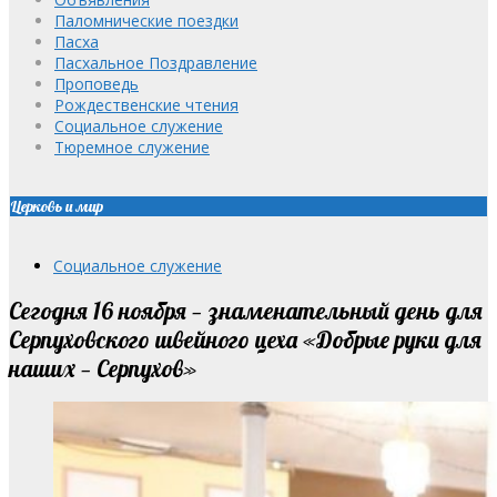
Паломнические поездки
Пасха
Пасхальное Поздравление
Проповедь
Рождественские чтения
Социальное служение
Тюремное служение
Церковь и мир
Социальное служение
Сегодня 16 ноября — знаменательный день для
Серпуховского швейного цеха «Добрые руки для
наших — Серпухов»