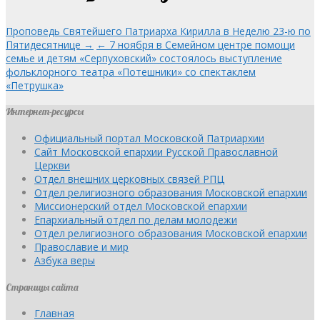
Проповедь Святейшего Патриарха Кирилла в Неделю 23-ю по
Пятидесятнице →
← 7 ноября в Семейном центре помощи
семье и детям «Серпуховский» состоялось выступление
фольклорного театра «Потешники» со спектаклем
«Петрушка»
Интернет-ресурсы
Официальный портал Московской Патриархии
Сайт Московской епархии Русской Православной
Церкви
Отдел внешних церковных связей РПЦ
Отдел религиозного образования Московской епархии
Миссионерский отдел Московской епархии
Епархиальный отдел по делам молодежи
Отдел религиозного образования Московской епархии
Православие и мир
Азбука веры
Страницы сайта
Главная