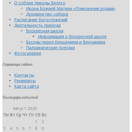
О соборе Николы Белого
Икона Божией Матери «Поможение родам»
Духовенство собора
Расписание богослужений
Деятельность прихода
Воскресная школа
Информация о Воскресной школе
Беседы перед Крещением и Венчанием
Паломнические поездки
Фотогалерея
Страницы сайта
Контакты
Реквизиты
Карта сайта
Календарь новостей
Август 2026
Пн
Вт
Ср
Чт
Пт
Сб
Вс
1
2
3
4
5
6
7
8
9