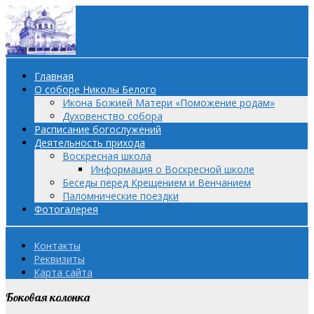
Главная
О соборе Николы Белого
Икона Божией Матери «Поможение родам»
Духовенство собора
Расписание богослужений
Деятельность прихода
Воскресная школа
Информация о Воскресной школе
Беседы перед Крещением и Венчанием
Паломнические поездки
Фотогалерея
Контакты
Реквизиты
Карта сайта
Боковая колонка