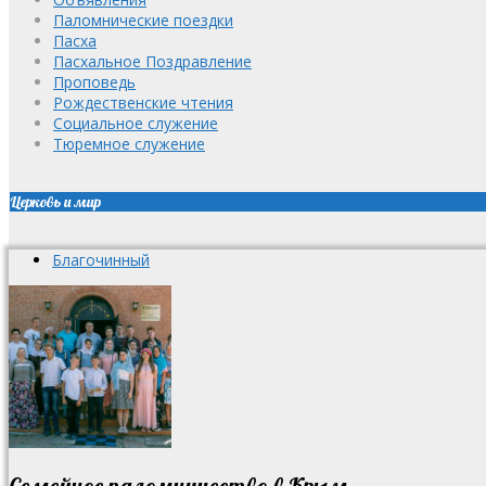
Паломнические поездки
Пасха
Пасхальное Поздравление
Проповедь
Рождественские чтения
Социальное служение
Тюремное служение
Церковь и мир
Благочинный
Семейное паломничество в Крым