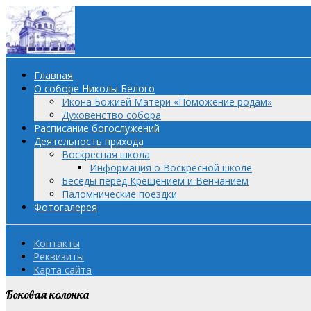
Главная
О соборе Николы Белого
Икона Божией Матери «Поможение родам»
Духовенство собора
Расписание богослужений
Деятельность прихода
Воскресная школа
Информация о Воскресной школе
Беседы перед Крещением и Венчанием
Паломнические поездки
Фотогалерея
Контакты
Реквизиты
Карта сайта
Боковая колонка