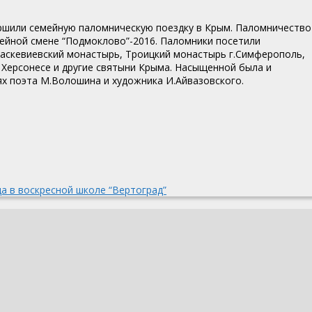
ершили семейную паломническую поездку в Крым. Паломничество
мейной смене “Подмоклово”-2016. Паломники посетили
аскевиевский монастырь, Троицкий монастырь г.Симферополь,
 Херсонесе и другие святыни Крыма
. Насыщенной была и
ях поэта М.Волошина и художника И.Айвазовского.
а в воскресной школе “Вертоград”