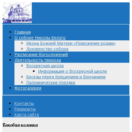
Главная
О соборе Николы Белого
Икона Божией Матери «Поможение родам»
Духовенство собора
Расписание богослужений
Деятельность прихода
Воскресная школа
Информация о Воскресной школе
Беседы перед Крещением и Венчанием
Паломнические поездки
Фотогалерея
Контакты
Реквизиты
Карта сайта
Боковая колонка