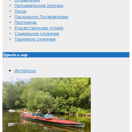
Паломнические поездки
Пасха
Пасхальное Поздравление
Проповедь
Рождественские чтения
Социальное служение
Тюремное служение
Церковь и мир
Интересно