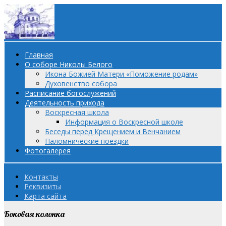
Главная
О соборе Николы Белого
Икона Божией Матери «Поможение родам»
Духовенство собора
Расписание богослужений
Деятельность прихода
Воскресная школа
Информация о Воскресной школе
Беседы перед Крещением и Венчанием
Паломнические поездки
Фотогалерея
Контакты
Реквизиты
Карта сайта
Боковая колонка