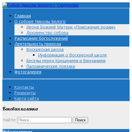
Главная
О соборе Николы Белого
Икона Божией Матери «Поможение родам»
Духовенство собора
Расписание богослужений
Деятельность прихода
Воскресная школа
Информация о Воскресной школе
Беседы перед Крещением и Венчанием
Паломнические поездки
Фотогалерея
Контакты
Реквизиты
Карта сайта
Боковая колонка
Найти:
Новости прихода