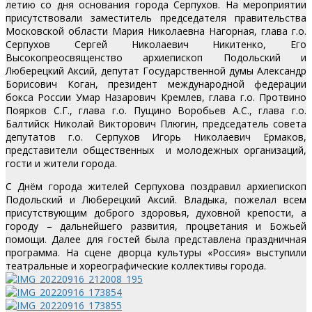
летию со дня основания города Серпухов. На мероприятии
присутствовали заместитель председателя правительства
Московской области Мария Николаевна Нагорная, глава г.о.
Серпухов Сергей Николаевич Никитенко, Его
Высокопреосвященство архиепископ Подольский и
Люберецкий Аксий, депутат Государственной думы Александр
Борисович Коган, президент международной федерации
бокса России Умар Назарович Кремлев, глава г.о. Протвино
Поярков С.Г., глава г.о. Пущино Воробьев А.С., глава г.о.
Балтийск Николай Викторович Плюгин, председатель совета
депутатов г.о. Серпухов Игорь Николаевич Ермаков,
представители общественных и молодежных организаций,
гости и жители города.
С Днём города жителей Серпухова поздравил архиепископ
Подольский и Люберецкий Аксий. Владыка, пожелал всем
присутствующим доброго здоровья, духовной крепости, а
городу – дальнейшего развития, процветания и Божьей
помощи. Далее для гостей была представлена праздничная
программа. На сцене дворца культуры «Россия» выступили
театральные и хореографические коллективы города.