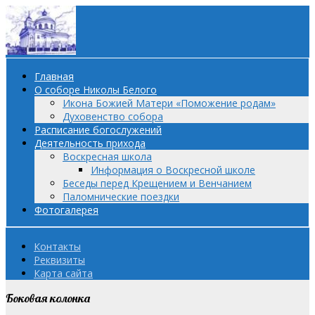
Главная
О соборе Николы Белого
Икона Божией Матери «Поможение родам»
Духовенство собора
Расписание богослужений
Деятельность прихода
Воскресная школа
Информация о Воскресной школе
Беседы перед Крещением и Венчанием
Паломнические поездки
Фотогалерея
Контакты
Реквизиты
Карта сайта
Боковая колонка