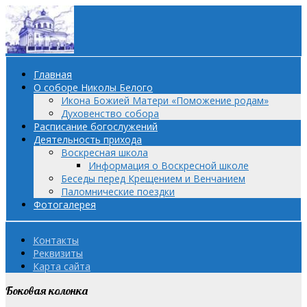
Главная
О соборе Николы Белого
Икона Божией Матери «Поможение родам»
Духовенство собора
Расписание богослужений
Деятельность прихода
Воскресная школа
Информация о Воскресной школе
Беседы перед Крещением и Венчанием
Паломнические поездки
Фотогалерея
Контакты
Реквизиты
Карта сайта
Боковая колонка