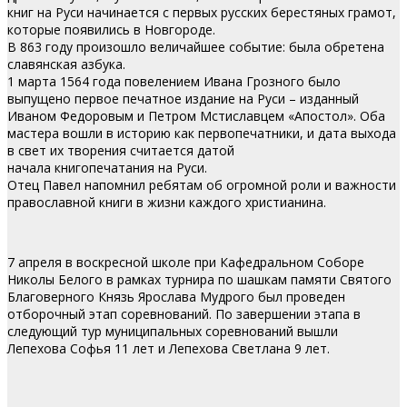
книг на Руси начинается с первых русских берестяных грамот,
которые появились в Новгороде.
В 863 году произошло величайшее событие: была обретена
славянская азбука.
1 марта 1564 года повелением Ивана Грозного было
выпущено первое печатное издание на Руси – изданный
Иваном Федоровым и Петром Мстиславцем «Апостол». Оба
мастера вошли в историю как первопечатники, и дата выхода
в свет их творения считается датой
начала книгопечатания на Руси.
Отец Павел напомнил ребятам об огромной роли и важности
православной книги в жизни каждого христианина.
7 апреля в воскресной школе при Кафедральном Соборе
Николы Белого в рамках турнира по шашкам памяти Святого
Благоверного Князь Ярослава Мудрого был проведен
отборочный этап соревнований. По завершении этапа в
следующий тур муниципальных соревнований вышли
Лепехова Софья 11 лет и Лепехова Светлана 9 лет.