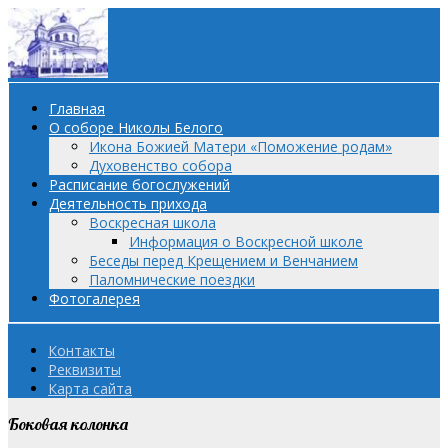
Главная
О соборе Николы Белого
Икона Божией Матери «Поможение родам»
Духовенство собора
Расписание богослужений
Деятельность прихода
Воскресная школа
Информация о Воскресной школе
Беседы перед Крещением и Венчанием
Паломнические поездки
Фотогалерея
Контакты
Реквизиты
Карта сайта
Боковая колонка