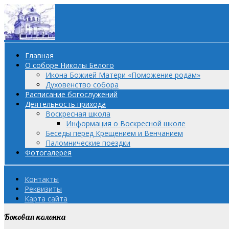
Главная
О соборе Николы Белого
Икона Божией Матери «Поможение родам»
Духовенство собора
Расписание богослужений
Деятельность прихода
Воскресная школа
Информация о Воскресной школе
Беседы перед Крещением и Венчанием
Паломнические поездки
Фотогалерея
Контакты
Реквизиты
Карта сайта
Боковая колонка