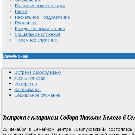
Паломнические поездки
Пасха
Пасхальное Поздравление
Проповедь
Рождественские чтения
Социальное служение
Тюремное служение
Церковь и мир
Встреча с молодежью
Жизнь прихода
Интересно
Катехизация
Социальное служение
Встреча с клириком Собора Николы Белого в С
25 декабря в Семейном центре «Серпуховский» состоялась 
Антонием Кабановым. На встрече, посвященной теме дружбы