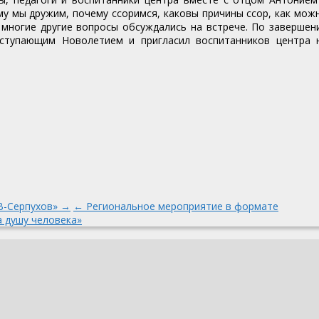
у мы дружим, почему ссоримся, каковы причины ссор, как мож
 многие другие вопросы обсуждались на встрече. По завершен
аступающим Новолетием и пригласил воспитанников центра 
В-Серпухов» →
← Региональное мероприятие в формате
 душу человека»