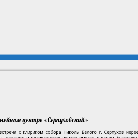
емейном центре «Серпуховский»
встреча с клириком собора Николы Белого г. Серпухов иере
, педагоги и воспитанники центра вместе с отцом Антонием