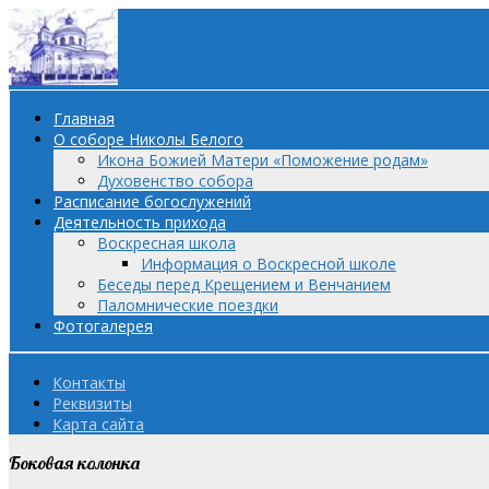
Главная
О соборе Николы Белого
Икона Божией Матери «Поможение родам»
Духовенство собора
Расписание богослужений
Деятельность прихода
Воскресная школа
Информация о Воскресной школе
Беседы перед Крещением и Венчанием
Паломнические поездки
Фотогалерея
Контакты
Реквизиты
Карта сайта
Боковая колонка