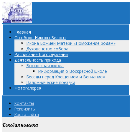
Главная
О соборе Николы Белого
Икона Божией Матери «Поможение родам»
Духовенство собора
Расписание богослужений
Деятельность прихода
Воскресная школа
Информация о Воскресной школе
Беседы перед Крещением и Венчанием
Паломнические поездки
Фотогалерея
Контакты
Реквизиты
Карта сайта
Боковая колонка