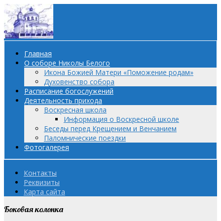
Главная
О соборе Николы Белого
Икона Божией Матери «Поможение родам»
Духовенство собора
Расписание богослужений
Деятельность прихода
Воскресная школа
Информация о Воскресной школе
Беседы перед Крещением и Венчанием
Паломнические поездки
Фотогалерея
Контакты
Реквизиты
Карта сайта
Боковая колонка