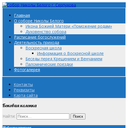
Главная
О соборе Николы Белого
Икона Божией Матери «Поможение родам»
Духовенство собора
Расписание богослужений
Деятельность прихода
Воскресная школа
Информация о Воскресной школе
Беседы перед Крещением и Венчанием
Паломнические поездки
Фотогалерея
Контакты
Реквизиты
Карта сайта
Боковая колонка
Найти:
Новости прихода