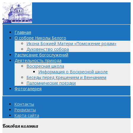
Главная
О соборе Николы Белого
Икона Божией Матери «Поможение родам»
Духовенство собора
Расписание богослужений
Деятельность прихода
Воскресная школа
Информация о Воскресной школе
Беседы перед Крещением и Венчанием
Паломнические поездки
Фотогалерея
Контакты
Реквизиты
Карта сайта
Боковая колонка