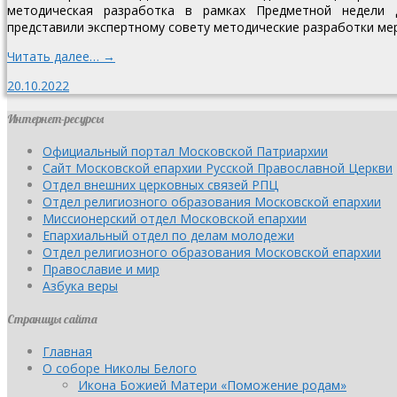
методическая разработка в рамках Предметной недели ду
представили экспертному совету методические разработки м
Читать далее… →
20.10.2022
Интернет-ресурсы
Официальный портал Московской Патриархии
Сайт Московской епархии Русской Православной Церкви
Отдел внешних церковных связей РПЦ
Отдел религиозного образования Московской епархии
Миссионерский отдел Московской епархии
Епархиальный отдел по делам молодежи
Отдел религиозного образования Московской епархии
Православие и мир
Азбука веры
Страницы сайта
Главная
О соборе Николы Белого
Икона Божией Матери «Поможение родам»