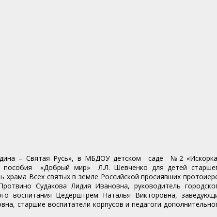
Родина – Святая Русь», в МБДОУ детском саде №2 «Искорк
о пособия «Добрый мир» Л.Л. Шевченко для детей старше
ь храма Всех святых в земле Российской просиявших протоиер
 Протвино Судакова Лидия Ивановна, руководитель городско
ного воспитания Цедерштрем Наталья Викторовна, заведующ
вна, старшие воспитатели корпусов и педагоги дополнительно