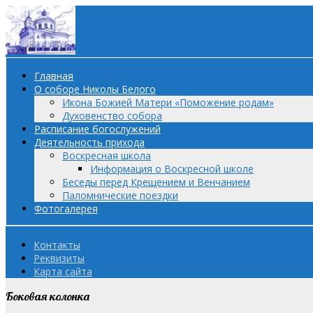
Главная
О соборе Николы Белого
Икона Божией Матери «Поможение родам»
Духовенство собора
Расписание богослужений
Деятельность прихода
Воскресная школа
Информация о Воскресной школе
Беседы перед Крещением и Венчанием
Паломнические поездки
Фотогалерея
Контакты
Реквизиты
Карта сайта
Боковая колонка