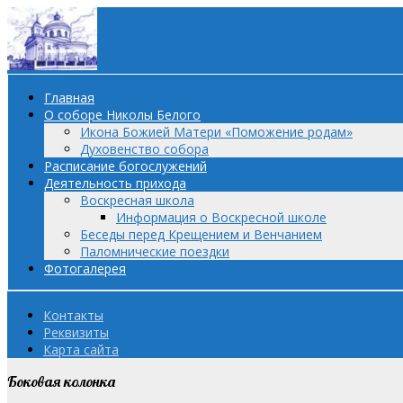
Главная
О соборе Николы Белого
Икона Божией Матери «Поможение родам»
Духовенство собора
Расписание богослужений
Деятельность прихода
Воскресная школа
Информация о Воскресной школе
Беседы перед Крещением и Венчанием
Паломнические поездки
Фотогалерея
Контакты
Реквизиты
Карта сайта
Боковая колонка