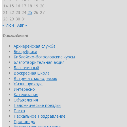
14
15
16
17
18
19
20
21
22
23
24
25
26
27
28
29
30
31
« Июн
Авг »
Темы новостей
Архиерейская служба
Без рубрики
Библейско-богословские курсы
Благотворительная акция
Благочинный
Воскресная школа
Встреча с молодежью
Жизнь прихода
Интересно
Катехизация
Объявления
Паломнические поездки
Пасха
Пасхальное Поздравление
Проповедь
Рождественские чтения