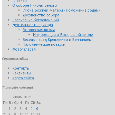
Главная
О соборе Николы Белого
Икона Божией Матери «Поможение родам»
Духовенство собора
Расписание богослужений
Деятельность прихода
Воскресная школа
Информация о Воскресной школе
Беседы перед Крещением и Венчанием
Паломнические поездки
Фотогалерея
Страницы сайта
Контакты
Реквизиты
Карта сайта
Календарь новостей
Июль 2025
Пн
Вт
Ср
Чт
Пт
Сб
Вс
1
2
3
4
5
6
7
8
9
10
11
12
13