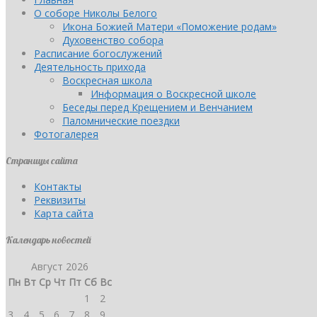
О соборе Николы Белого
Икона Божией Матери «Поможение родам»
Духовенство собора
Расписание богослужений
Деятельность прихода
Воскресная школа
Информация о Воскресной школе
Беседы перед Крещением и Венчанием
Паломнические поездки
Фотогалерея
Страницы сайта
Контакты
Реквизиты
Карта сайта
Календарь новостей
Август 2026
Пн
Вт
Ср
Чт
Пт
Сб
Вс
1
2
3
4
5
6
7
8
9