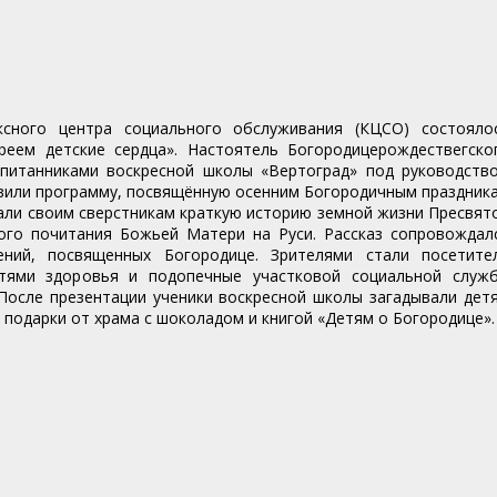
сного центра социального обслуживания (КЦСО) состояло
реем детские сердца». Настоятель Богородицерождествегско
спитанниками воскресной школы «Вертоград» под руководств
овили программу, посвящённую осенним Богородичным праздник
али своим сверстникам краткую историю земной жизни Пресвят
ого почитания Божьей Матери на Руси. Рассказ сопровождал
ений, посвященных Богородице. Зрителями стали посетите
стями здоровья и подопечные участковой социальной служ
После презентации ученики воскресной школы загадывали дет
и подарки от храма с шоколадом и книгой «Детям о Богородице».