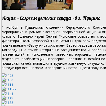
Акция «Согреем детские сердца» в г. Пущино
1 ноября в Пущинском отделении Серпуховского Комплек
мероприятие в рамках ежегодной епархиальной акции «Сог
храма с. Тульчино иерей Сергий Гирилович совместно с во
директора школы Захаровой Л.А. и Татьяны Крюковой подгот
под названием «Заступница христиан».
Вертоградовцы рассказ
Богородицы, а также историю Её заступничества и особенн
презентацией и исполнением известных народных песноп
отделения реабилитации несовершеннолетних с особенно
поддержки семей, попавших в трудную жизненную ситуацию. 
загадки про осень и храм. В завершении встречи дети получил