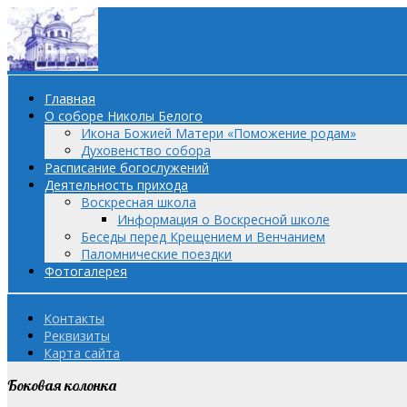
Главная
О соборе Николы Белого
Икона Божией Матери «Поможение родам»
Духовенство собора
Расписание богослужений
Деятельность прихода
Воскресная школа
Информация о Воскресной школе
Беседы перед Крещением и Венчанием
Паломнические поездки
Фотогалерея
Контакты
Реквизиты
Карта сайта
Боковая колонка