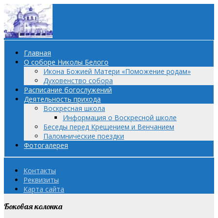
Главная
О соборе Николы Белого
Икона Божией Матери «Поможение родам»
Духовенство собора
Расписание богослужений
Деятельность прихода
Воскресная школа
Информация о Воскресной школе
Беседы перед Крещением и Венчанием
Паломнические поездки
Фотогалерея
Контакты
Реквизиты
Карта сайта
Боковая колонка