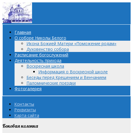
Главная
О соборе Николы Белого
Икона Божией Матери «Поможение родам»
Духовенство собора
Расписание богослужений
Деятельность прихода
Воскресная школа
Информация о Воскресной школе
Беседы перед Крещением и Венчанием
Паломнические поездки
Фотогалерея
Контакты
Реквизиты
Карта сайта
Боковая колонка