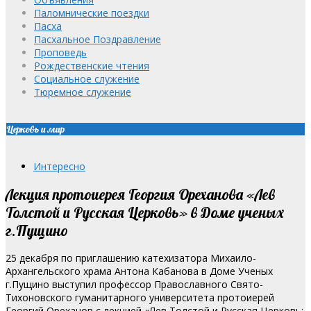
Паломнические поездки
Пасха
Пасхальное Поздравление
Проповедь
Рождественские чтения
Социальное служение
Тюремное служение
Церковь и мир
Интересно
Лекция протоиерея Георгия Ореханова «Лев
Толстой и Русская Церковь» в Доме ученых
г.Пущино
25 декабря по приглашению катехизатора Михаило-
Архангельского храма Антона Кабанова в Доме Ученых
г.Пущино выступил профессор Православного Свято-
Тихоновского гуманитарного университета протоиерей
Георгий Ореханов с лекцией «Лев Толстой и Русская Церковь: