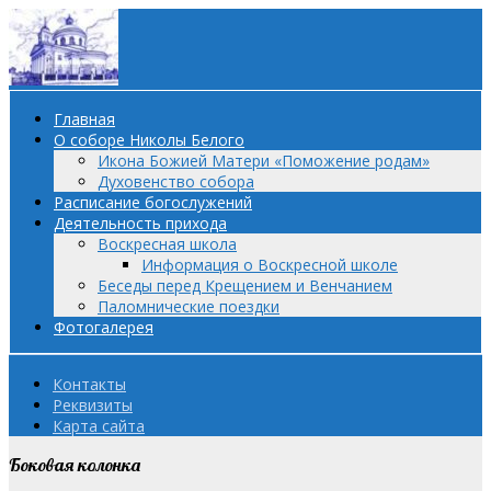
Главная
О соборе Николы Белого
Икона Божией Матери «Поможение родам»
Духовенство собора
Расписание богослужений
Деятельность прихода
Воскресная школа
Информация о Воскресной школе
Беседы перед Крещением и Венчанием
Паломнические поездки
Фотогалерея
Контакты
Реквизиты
Карта сайта
Боковая колонка