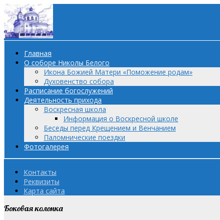
Главная
О соборе Николы Белого
Икона Божией Матери «Поможение родам»
Духовенство собора
Расписание богослужений
Деятельность прихода
Воскресная школа
Информация о Воскресной школе
Беседы перед Крещением и Венчанием
Паломнические поездки
Фотогалерея
Контакты
Реквизиты
Карта сайта
Боковая колонка