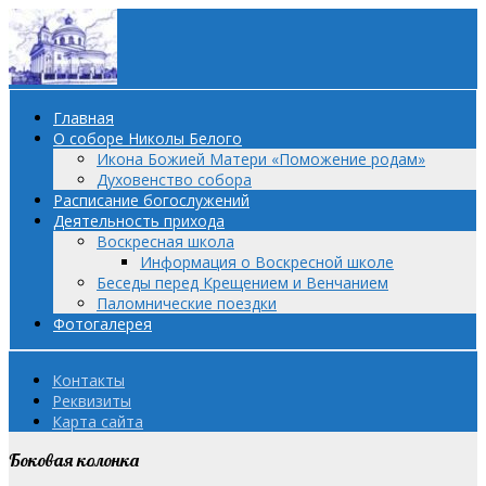
Главная
О соборе Николы Белого
Икона Божией Матери «Поможение родам»
Духовенство собора
Расписание богослужений
Деятельность прихода
Воскресная школа
Информация о Воскресной школе
Беседы перед Крещением и Венчанием
Паломнические поездки
Фотогалерея
Контакты
Реквизиты
Карта сайта
Боковая колонка