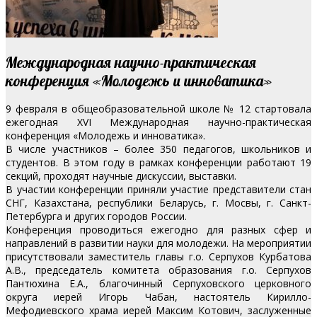
Международная научно-практическая
конференция «Молодежь и инноватика»
9 февраля в общеобразовательной школе № 12 стартовала
ежегодная XVI Международная научно-практическая
конференция «Молодежь и инноватика».
В числе участников – более 350 педагогов, школьников и
студентов. В этом году в рамках конференции работают 19
секций, проходят научные дискуссии, выставки.
В участии конференции приняли участие представители стан
СНГ, Казахстана, республики Беларусь, г. Мосвы, г. Санкт-
Петербурга и других городов России.
Конференция проводиться ежегодно для разных сфер и
направлений в развитии науки для молодежи. На мероприятии
присутствовали заместитель главы г.о. Серпухов Курбатова
А.В., председатель комитета образования г.о. Серпухов
Пантюхина Е.А., благочинный Серпуховского церковного
округа иерей Игорь Чабан, настоятель Кирилло-
Мефодиевского храма иерей Максим Котович, заслуженные