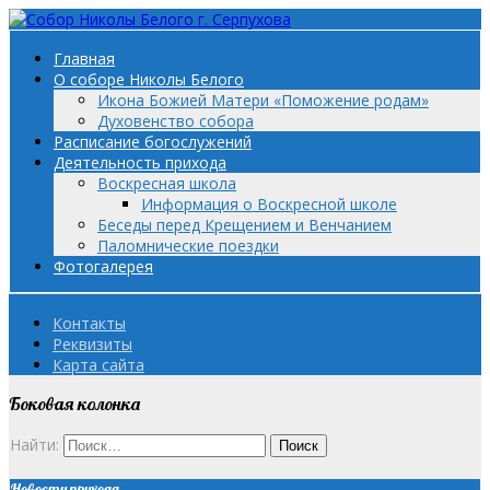
Главная
О соборе Николы Белого
Икона Божией Матери «Поможение родам»
Духовенство собора
Расписание богослужений
Деятельность прихода
Воскресная школа
Информация о Воскресной школе
Беседы перед Крещением и Венчанием
Паломнические поездки
Фотогалерея
Контакты
Реквизиты
Карта сайта
Боковая колонка
Найти:
Новости прихода