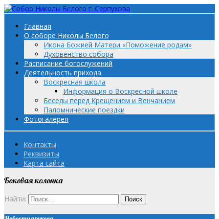
Главная
О соборе Николы Белого
Икона Божией Матери «Поможение родам»
Духовенство собора
Расписание богослужений
Деятельность прихода
Воскресная школа
Информация о Воскресной школе
Беседы перед Крещением и Венчанием
Паломнические поездки
Фотогалерея
Контакты
Реквизиты
Карта сайта
Боковая колонка
Найти:
Новости прихода