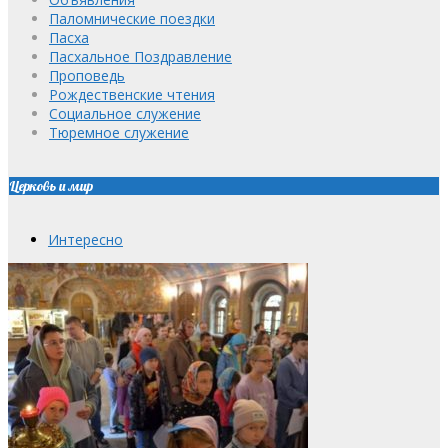
Паломнические поездки
Пасха
Пасхальное Поздравление
Проповедь
Рождественские чтения
Социальное служение
Тюремное служение
Церковь и мир
Интересно