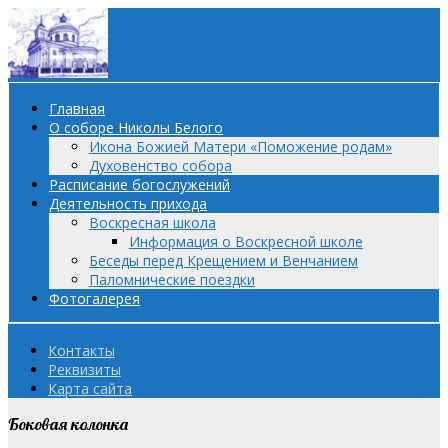
Главная
О соборе Николы Белого
Икона Божией Матери «Поможение родам»
Духовенство собора
Расписание богослужений
Деятельность прихода
Воскресная школа
Информация о Воскресной школе
Беседы перед Крещением и Венчанием
Паломнические поездки
Фотогалерея
Контакты
Реквизиты
Карта сайта
Боковая колонка