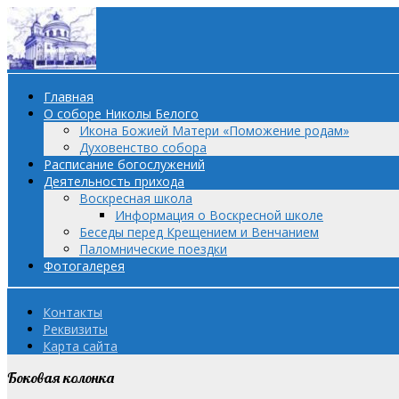
Главная
О соборе Николы Белого
Икона Божией Матери «Поможение родам»
Духовенство собора
Расписание богослужений
Деятельность прихода
Воскресная школа
Информация о Воскресной школе
Беседы перед Крещением и Венчанием
Паломнические поездки
Фотогалерея
Контакты
Реквизиты
Карта сайта
Боковая колонка