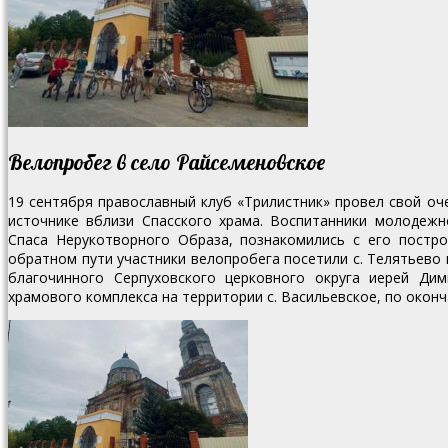
Велопробег в село Райсеменовское
19 сентября православный клуб «Трилистник» провел свой оч
источнике вблизи Спасского храма. Воспитанники молодежн
Спаса Нерукотворного Образа, познакомились с его постр
обратном пути участники велопробега посетили с. Телятьево
благочинного Серпуховского церковного округа иерей Ди
храмового комплекса на территории с. Васильевское, по окон