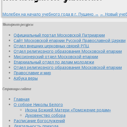
Молебен на начало учебного года в г. Пущино →
← Новый учеб
Интернет-ресурсы
Официальный портал Московской Патриархии
Сайт Московской епархии Русской Православной Церкви
Отдел внешних церковных связей РПЦ
Отдел религиозного образования Московской епархии
Миссионерский отдел Московской епархии
Епархиальный отдел по делам молодежи
Отдел религиозного образования Московской епархии
Православие и мир
Азбука веры
Страницы сайта
Главная
О соборе Николы Белого
Икона Божией Матери «Поможение родам»
Духовенство собора
Расписание богослужений
Деятельность прихода