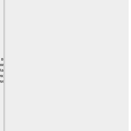
 в
ам
На
ик
ии