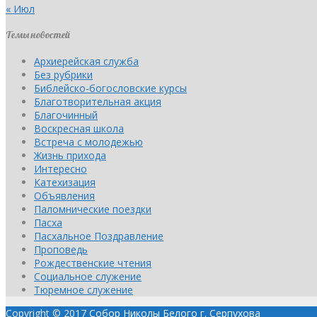
« Июл
Темы новостей
Архиерейская служба
Без рубрики
Библейско-богословские курсы
Благотворительная акция
Благочинный
Воскресная школа
Встреча с молодежью
Жизнь прихода
Интересно
Катехизация
Объявления
Паломнические поездки
Пасха
Пасхальное Поздравление
Проповедь
Рождественские чтения
Социальное служение
Тюремное служение
Copyright © 2017
Собор Николы Белого г. Серпухова