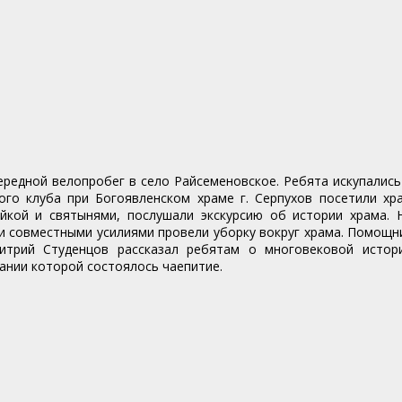
ередной велопробег в село Райсеменовское. Ребята искупались
ого клуба при Богоявленском храме г. Серпухов посетили хр
ойкой и святынями, послушали экскурсию об истории храма.
 и совместными усилиями провели уборку вокруг храма. Помощн
митрий Студенцов рассказал ребятам о многовековой истор
чании которой состоялось чаепитие.