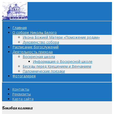
Главная
О соборе Николы Белого
Икона Божией Матери «Поможение родам»
Духовенство собора
Расписание богослужений
Деятельность прихода
Воскресная школа
Информация о Воскресной школе
Беседы перед Крещением и Венчанием
Паломнические поездки
Фотогалерея
Контакты
Реквизиты
Карта сайта
Боковая колонка