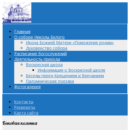
Главная
О соборе Николы Белого
Икона Божией Матери «Поможение родам»
Духовенство собора
Расписание богослужений
Деятельность прихода
Воскресная школа
Информация о Воскресной школе
Беседы перед Крещением и Венчанием
Паломнические поездки
Фотогалерея
Контакты
Реквизиты
Карта сайта
Боковая колонка