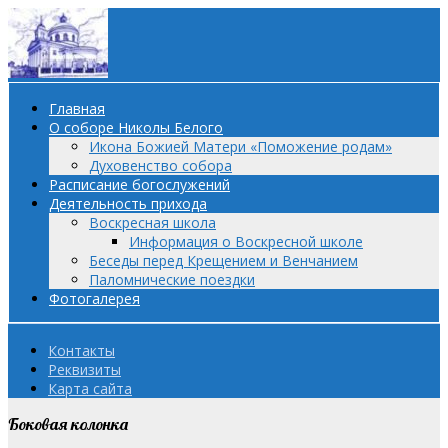
Главная
О соборе Николы Белого
Икона Божией Матери «Поможение родам»
Духовенство собора
Расписание богослужений
Деятельность прихода
Воскресная школа
Информация о Воскресной школе
Беседы перед Крещением и Венчанием
Паломнические поездки
Фотогалерея
Контакты
Реквизиты
Карта сайта
Боковая колонка