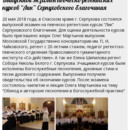
курсов “Лик” Серпуховского благочиния
20 мая 2018 года, в Спасском храме г. Серпухова состоялся
выпускной экзамен на певческо-регентских курсах “Лик”
Серпуховского благочиния. Для оценки деятельности курсов
было приглашено жюри: Олег Мартынов выпускник
Московской Государственно консерватории им. П, И,
Чайковского, регент с 20-летним стажем, педагог регентско-
певческого отделения Православного гуманитарного
института «Со-действие».
А так же Елена Шипилова регент
Собора Николы Белого г. Серпухова. Учащимися курсов были
исполнены богослужебные песнопения, духовные стихи и
песни духовного содержания. Выпускники получили
свидетельства об окончании курсов. После экзамена
состоялось чаепитие и лекция Олега Мартынова на тему
“Обиход и авторские песнопения в богослужебной практике”