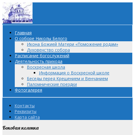
Главная
О соборе Николы Белого
Икона Божией Матери «Поможение родам»
Духовенство собора
Расписание богослужений
Деятельность прихода
Воскресная школа
Информация о Воскресной школе
Беседы перед Крещением и Венчанием
Паломнические поездки
Фотогалерея
Контакты
Реквизиты
Карта сайта
Боковая колонка