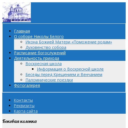
Главная
О соборе Николы Белого
Икона Божией Матери «Поможение родам»
Духовенство собора
Расписание богослужений
Деятельность прихода
Воскресная школа
Информация о Воскресной школе
Беседы перед Крещением и Венчанием
Паломнические поездки
Фотогалерея
Контакты
Реквизиты
Карта сайта
Боковая колонка