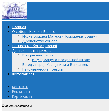
Главная
О соборе Николы Белого
Икона Божией Матери «Поможение родам»
Духовенство собора
Расписание богослужений
Деятельность прихода
Воскресная школа
Информация о Воскресной школе
Беседы перед Крещением и Венчанием
Паломнические поездки
Фотогалерея
Контакты
Реквизиты
Карта сайта
Боковая колонка