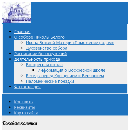
Главная
О соборе Николы Белого
Икона Божией Матери «Поможение родам»
Духовенство собора
Расписание богослужений
Деятельность прихода
Воскресная школа
Информация о Воскресной школе
Беседы перед Крещением и Венчанием
Паломнические поездки
Фотогалерея
Контакты
Реквизиты
Карта сайта
Боковая колонка