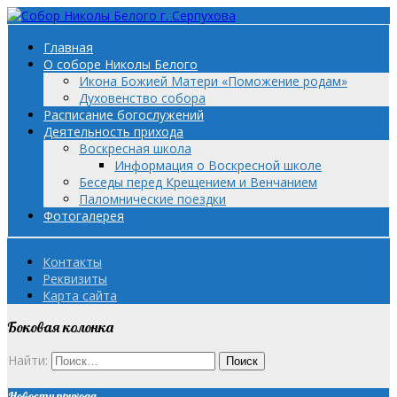
Главная
О соборе Николы Белого
Икона Божией Матери «Поможение родам»
Духовенство собора
Расписание богослужений
Деятельность прихода
Воскресная школа
Информация о Воскресной школе
Беседы перед Крещением и Венчанием
Паломнические поездки
Фотогалерея
Контакты
Реквизиты
Карта сайта
Боковая колонка
Найти:
Новости прихода