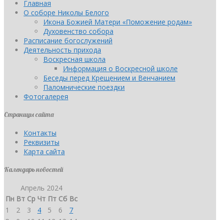
Главная
О соборе Николы Белого
Икона Божией Матери «Поможение родам»
Духовенство собора
Расписание богослужений
Деятельность прихода
Воскресная школа
Информация о Воскресной школе
Беседы перед Крещением и Венчанием
Паломнические поездки
Фотогалерея
Страницы сайта
Контакты
Реквизиты
Карта сайта
Календарь новостей
Апрель 2024
Пн
Вт
Ср
Чт
Пт
Сб
Вс
1
2
3
4
5
6
7