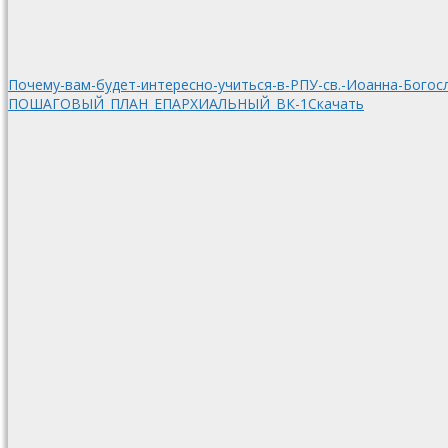
Почему-вам-будет-интересно-учиться-в-РПУ-св.-Иоанна-Богос
ПОШАГОВЫЙ_ПЛАН_ЕПАРХИАЛЬНЫЙ_ВК-1
Скачать