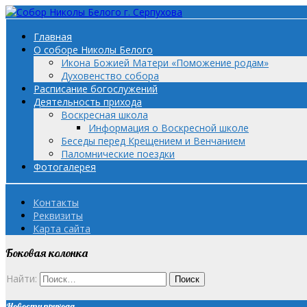
Главная
О соборе Николы Белого
Икона Божией Матери «Поможение родам»
Духовенство собора
Расписание богослужений
Деятельность прихода
Воскресная школа
Информация о Воскресной школе
Беседы перед Крещением и Венчанием
Паломнические поездки
Фотогалерея
Контакты
Реквизиты
Карта сайта
Боковая колонка
Найти:
Новости прихода