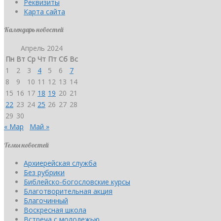
Реквизиты
Карта сайта
Календарь новостей
Апрель 2024
Пн
Вт
Ср
Чт
Пт
Сб
Вс
1
2
3
4
5
6
7
8
9
10
11
12
13
14
15
16
17
18
19
20
21
22
23
24
25
26
27
28
29
30
« Мар
Май »
Темы новостей
Архиерейская служба
Без рубрики
Библейско-богословские курсы
Благотворительная акция
Благочинный
Воскресная школа
Встреча с молодежью