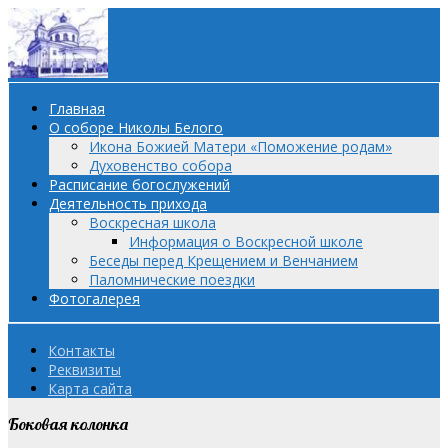
Главная
О соборе Николы Белого
Икона Божией Матери «Поможение родам»
Духовенство собора
Расписание богослужений
Деятельность прихода
Воскресная школа
Информация о Воскресной школе
Беседы перед Крещением и Венчанием
Паломнические поездки
Фотогалерея
Контакты
Реквизиты
Карта сайта
Боковая колонка