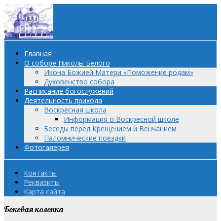
Главная
О соборе Николы Белого
Икона Божией Матери «Поможение родам»
Духовенство собора
Расписание богослужений
Деятельность прихода
Воскресная школа
Информация о Воскресной школе
Беседы перед Крещением и Венчанием
Паломнические поездки
Фотогалерея
Контакты
Реквизиты
Карта сайта
Боковая колонка