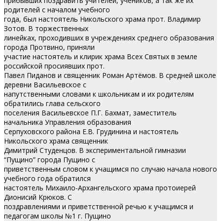
прибывших поздравить учителей, учеников, а так же их
родителей с началом учебного
года, был настоятель Никольского храма прот. Владимир
Зотов. В торжественных
линейках, проходивших в учреждениях среднего образования
города Протвино, приняли
участие настоятель и клирик храма Всех Святых в земле
российской просиявших прот.
Павел Пиданов и священник Роман Артёмов. В средней школе
деревни Васильевское с
напутственными словами к школьникам и их родителям
обратились глава сельского
поселения Васильевское П.Г. Бахмат, заместитель
начальника Управления образования
Серпуховского района Е.В. Грудинина и настоятель
Никольского храма священник
Димитрий Студенцов. В экспериментальной гимназии
“Пущино” города Пущино с
приветственным словом к учащимся по случаю начала нового
учебного года обратился
настоятель Михаило-Архангельского храма протоиерей
Дионисий Крюков. С
поздравлениями и приветственной речью к учащимся и
педагогам школы №1 г. Пущино