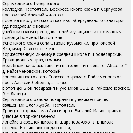
Серпуховского Губернского
колледжа. Настоятель Воскресенского храма г. Серпухова
протоиерей Алексий Филатов
посетил школу детского противотуберкулезного санатория,
где поздравил с новым
учебным годом преподавателей и учащихся и пожелал им
помощи Божией. Настоятель
Успенского храма села Старые Кузьменки, протоиерей
Владимир Седов посетил
торжественную линейку в средней школе п. Пролетарский.
Традиционным праздничным
молебном начались занятия в школе – интернате “Абсолют”
д. Райсеменовское, который
совершил настоятель Спасского храма с. Райсеменовское
прот. Алексий Лебедев, а также
в этот день он поздравил и учеников СОШ д. Райсеменовское.
В с. Липицы
Серпуховского района поздравить учеников пришел
священник Олег Журба. Настоятель
Троицкого храма села Лужки прот. Виталий Ильин принял
участие в торжественной
линейке в средней школе п. Шарапова-Охота. В школе
поселка Большевик среди гостей,