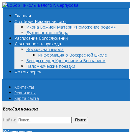
Главная
О соборе Николы Белого
Икона Божией Матери «Поможение родам»
Духовенство собора
Расписание богослужений
Деятельность прихода
Воскресная школа
Информация о Воскресной школе
Беседы перед Крещением и Венчанием
Паломнические поездки
Фотогалерея
Контакты
Реквизиты
Карта сайта
Боковая колонка
Найти:
Новости прихода