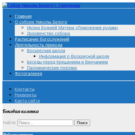
Главная
О соборе Николы Белого
Икона Божией Матери «Поможение родам»
Духовенство собора
Расписание богослужений
Деятельность прихода
Воскресная школа
Информация о Воскресной школе
Беседы перед Крещением и Венчанием
Паломнические поездки
Фотогалерея
Контакты
Реквизиты
Карта сайта
Боковая колонка
Найти:
Новости прихода