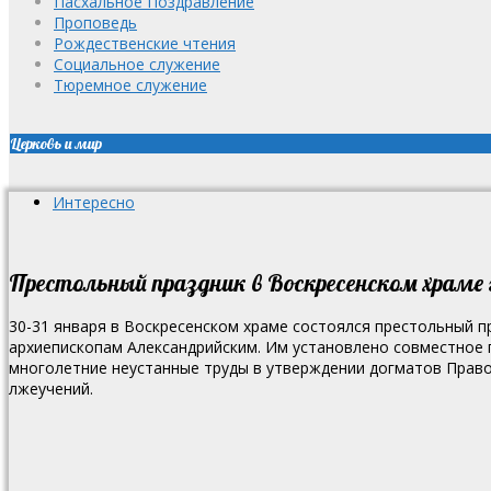
Пасхальное Поздравление
Проповедь
Рождественские чтения
Социальное служение
Тюремное служение
Церковь и мир
Интересно
Престольный праздник в Воскресенском храме г
30-31 января в Воскресенском храме состоялся престольный 
архиепископам Александрийским.
Им установлено совместное п
многолетние неустанные труды в утверждении догматов Право
лжеучений.