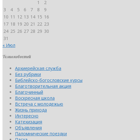
1
2
3
4
5
6
7
8
9
10
11
12
13
14
15
16
17
18
19
20
21
22
23
24
25
26
27
28
29
30
31
« Июл
Темы новостей
Архиерейская служба
Без рубрики
Библейско-богословские курсы
Благотворительная акция
Благочинный
Воскресная школа
Встреча с молодежью
Жизнь прихода
Интересно
Катехизация
Объявления
Паломнические поездки
Пасха