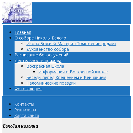
Главная
О соборе Николы Белого
Икона Божией Матери «Поможение родам»
Духовенство собора
Расписание богослужений
Деятельность прихода
Воскресная школа
Информация о Воскресной школе
Беседы перед Крещением и Венчанием
Паломнические поездки
Фотогалерея
Контакты
Реквизиты
Карта сайта
Боковая колонка