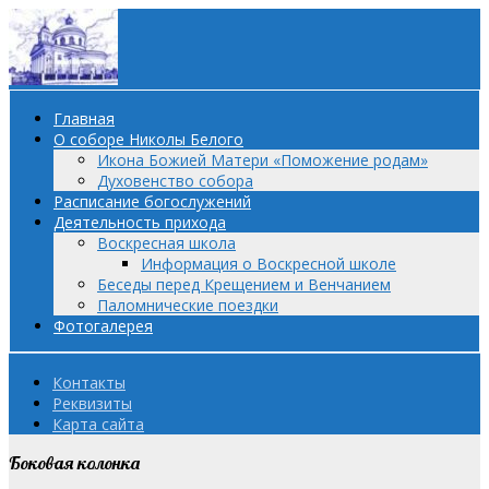
Главная
О соборе Николы Белого
Икона Божией Матери «Поможение родам»
Духовенство собора
Расписание богослужений
Деятельность прихода
Воскресная школа
Информация о Воскресной школе
Беседы перед Крещением и Венчанием
Паломнические поездки
Фотогалерея
Контакты
Реквизиты
Карта сайта
Боковая колонка