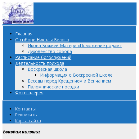
Главная
О соборе Николы Белого
Икона Божией Матери «Поможение родам»
Духовенство собора
Расписание богослужений
Деятельность прихода
Воскресная школа
Информация о Воскресной школе
Беседы перед Крещением и Венчанием
Паломнические поездки
Фотогалерея
Контакты
Реквизиты
Карта сайта
Боковая колонка