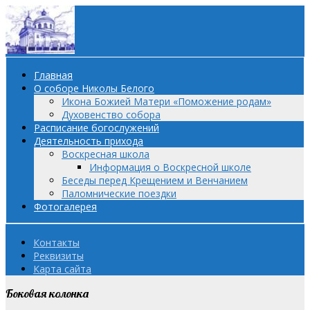
Главная
О соборе Николы Белого
Икона Божией Матери «Поможение родам»
Духовенство собора
Расписание богослужений
Деятельность прихода
Воскресная школа
Информация о Воскресной школе
Беседы перед Крещением и Венчанием
Паломнические поездки
Фотогалерея
Контакты
Реквизиты
Карта сайта
Боковая колонка