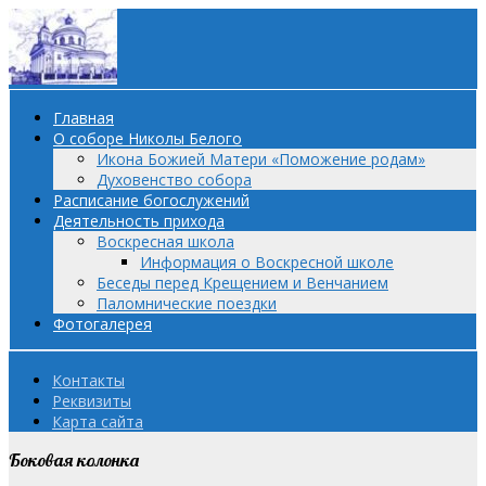
Главная
О соборе Николы Белого
Икона Божией Матери «Поможение родам»
Духовенство собора
Расписание богослужений
Деятельность прихода
Воскресная школа
Информация о Воскресной школе
Беседы перед Крещением и Венчанием
Паломнические поездки
Фотогалерея
Контакты
Реквизиты
Карта сайта
Боковая колонка