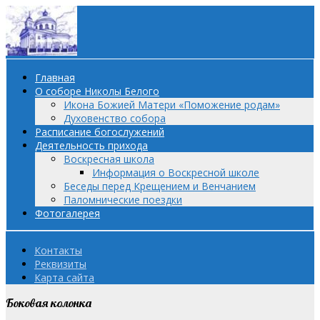
Главная
О соборе Николы Белого
Икона Божией Матери «Поможение родам»
Духовенство собора
Расписание богослужений
Деятельность прихода
Воскресная школа
Информация о Воскресной школе
Беседы перед Крещением и Венчанием
Паломнические поездки
Фотогалерея
Контакты
Реквизиты
Карта сайта
Боковая колонка